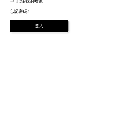
記住我的帳號
電話
忘記密碼?
登入
密
確
Your
expe
your
隱政