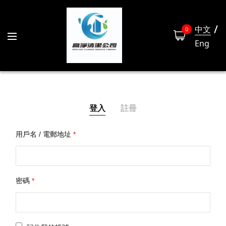
中文
0
Eng
登入
註冊
用戶名 / 電郵地址
*
姓
密碼
*
電