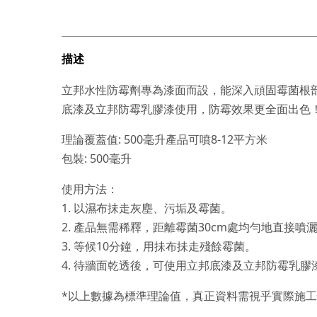
描述
立邦水性防霉劑專為漆面而設，能深入頑固霉菌根
底漆及立邦防霉乳膠漆使用，防霉效果更全面出色
理論覆蓋值: 500毫升產品可噴8-12平方米
包裝: 500毫升
使用方法：
1. 以濕布抺走灰塵、污垢及霉菌。
2. 產品無需稀釋，距離霉菌30cm處均勻地直接
3. 等候10分鐘，用抺布抺走殘餘霉菌。
4. 待牆面乾透後，可使用立邦底漆及立邦防霉乳膠
*以上數據為標準理論值，真正資料需視乎實際施