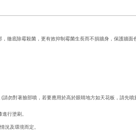
部，徹底除霉殺菌，更有效抑制霉菌生長而不損牆身，保護牆面
！
噴灑 (請勿對著臉部噴，若要應用於高於眼睛地方如天花板，請先噴
漆進行塗刷。
工情況及環境而定。