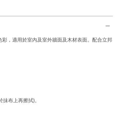
色彩，適用於室內及室外牆面及木材表面。配合立邦
於抺布上再擦拭)。