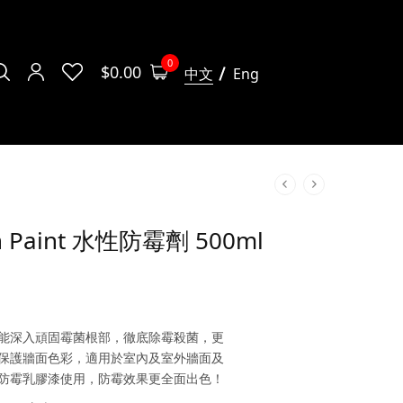
0
$
0.00
中文
Eng
 Paint 水性防霉劑 500ml
能深入頑固霉菌根部，徹底除霉殺菌，更
保護牆面色彩，適用於室內及室外牆面及
防霉乳膠漆使用，防霉效果更全面出色！