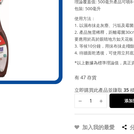
理論覆蓋值: 500毫升產品可噴8
包裝: 500毫升
使用方法：
1. 以濕布抺走灰塵、污垢及霉
2. 產品無需稀釋，距離霉菌30
要應用於高於眼睛地方如天花板
3. 等候10分鐘，用抺布抺走殘
4. 待牆面乾透後，可使用立邦
*以上數據為標準理論值，真正
有 47 存貨
立即購買此產品並賺取
35
添加
加入我的最愛