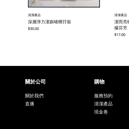
清潔產品
清潔產品
深層淨力潔廁啫喱孖裝
潔而亮特
檬芬芳
$
30.00
$
17.00
關於公司
購物
關於我們
服務預約
直播
清潔產品
現金卷