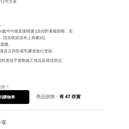
-12平方米
菌。
cm處均勻地直接噴灑 (請勿對著臉部噴，若
，請先噴於抺布上再擦拭)。
餘霉菌。
底漆及立邦防霉乳膠漆進行塗刷。
資料需視乎實際施工情況及環境而定。
積分！
商品狀態：
有 47 存貨
到購物車
分享